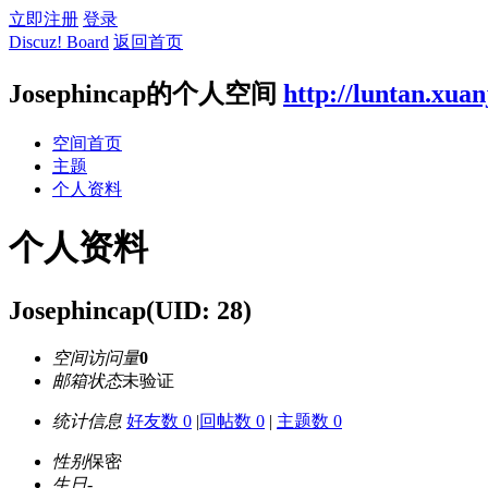
立即注册
登录
Discuz! Board
返回首页
Josephincap的个人空间
http://luntan.xua
空间首页
主题
个人资料
个人资料
Josephincap
(UID: 28)
空间访问量
0
邮箱状态
未验证
统计信息
好友数 0
|
回帖数 0
|
主题数 0
性别
保密
生日
-